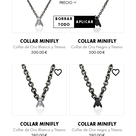
PRECIO
BORRAR
APLICAR
TODO
COLLAR MINIFLY
COLLAR MINIFLY
Collar de Oro Blanco y Titanio
Collar de Oro Negro y Titanio
ESSENTIAL TITANIUM
ESSENTIAL TITANIUM
500.00
€
500.00
€
COLLAR MINIFLY
COLLAR MINIFLY
Collar de Oro Blanco y Titanio
Collar de Oro negro y Titanio
ESSENTIAL TITANIUM
ESSENTIAL TITANIUM
590.00
€
590.00
€