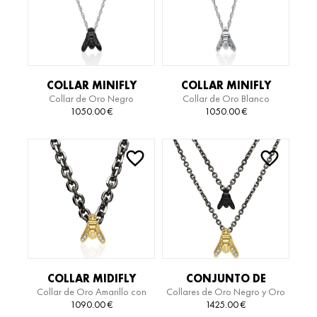
COLLAR MINIFLY
COLLAR MINIFLY
Collar de Oro Negro
Collar de Oro Blanco
ESSENTIAL
ESSENTIAL
1050.00
€
1050.00
€
COLLAR MIDIFLY
CONJUNTO DE
Collar de Oro Amarillo con
Collares de Oro Negro y Oro
ESSENTIAL TITANIUM
COLLARES FLY
Diamantes y Titanio
Amarillo con Diamantes y
1090.00
€
1425.00
€
ESSENTIAL TITANIUM
Titanio