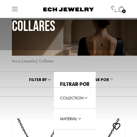
0
COLLARES
|
| Collares
Inicio
Joyería
FILTER BY
ORDENAR POR
8 Artículos
FILTRAR POR
COLLECTION
MATERIAL