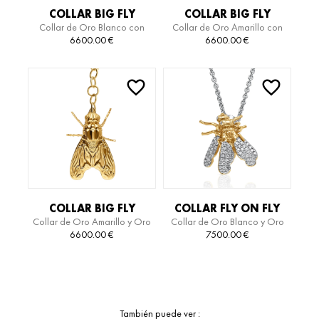
COLLAR BIG FLY
COLLAR BIG FLY
Collar de Oro Blanco con
Collar de Oro Amarillo con
Diamantes y Titanio
Diamantes y Titanio
6600.00
€
6600.00
€
COLLAR BIG FLY
COLLAR FLY ON FLY
Collar de Oro Amarillo y Oro
Collar de Oro Blanco y Oro
LIMITED EDITION
LIMITED EDITION
Blanco
Amarillo
6600.00
€
7500.00
€
También puede ver :