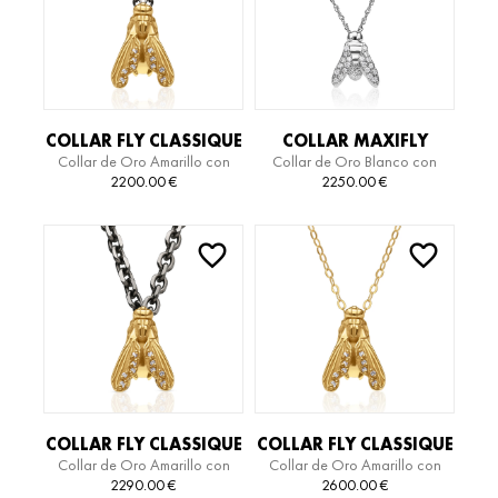
COLLAR FLY CLASSIQUE
COLLAR MAXIFLY
Collar de Oro Amarillo con
Collar de Oro Blanco con
TITANIUM
ESSENTIAL
Diamantes y Titanio
Diamantes
2200.00
€
2250.00
€
COLLAR FLY CLASSIQUE
COLLAR FLY CLASSIQUE
Collar de Oro Amarillo con
Collar de Oro Amarillo con
TITANIUM
Diamantes y Titanio
Diamantes
2290.00
€
2600.00
€