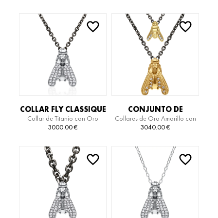
COLLAR FLY CLASSIQUE
CONJUNTO DE
Collar de Titanio con Oro
Collares de Oro Amarillo con
TITANIUM
COLLARES FLY
Blanco y Diamantes
Diamantes y Titanio
3000.00
€
3040.00
€
TITANIUM EDITION