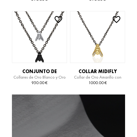
CONJUNTO DE
COLLAR MIDIFLY
Collares de Oro Blanco y Oro
Collar de Oro Amarillo con
COLLARES MINIFLY
ESSENTIAL TITANIUM
Negro con Titanio
Diamantes y Titanio
950.00
€
1000.00
€
ESSENTIAL TITANIUM
EDITION