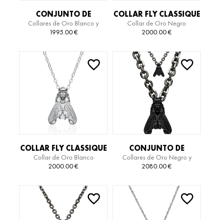
CONJUNTO DE
COLLAR FLY CLASSIQUE
Collares de Oro Blanco y
Collar de Oro Negro
COLLARES FLY
Titanio
1995.00
€
2000.00
€
TITANIUM EDITION
COLLAR FLY CLASSIQUE
CONJUNTO DE
Collar de Oro Blanco
Collares de Oro Negro y
COLLARES FLY
Titanio
2000.00
€
2080.00
€
TITANIUM EDITION