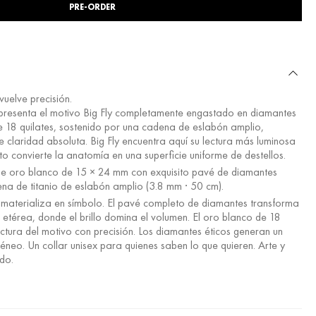
PRE-ORDER
uelve precisión.
 presenta el motivo Big Fly completamente engastado en diamantes
e 18 quilates, sostenido por una cadena de eslabón amplio,
e claridad absoluta. Big Fly encuentra aquí su lectura más luminosa
to convierte la anatomía en una superficie uniforme de destellos.
 de oro blanco de 15 × 24 mm con exquisito pavé de diamantes
adena de titanio de eslabón amplio (3.8 mm · 50 cm).
 materializa en símbolo. El pavé completo de diamantes transforma
 etérea, donde el brillo domina el volumen. El oro blanco de 18
ectura del motivo con precisión. Los diamantes éticos generan un
neo. Un collar unisex para quienes saben lo que quieren. Arte y
ado.