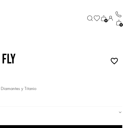
0
0
 FLY
 Diamantes y Titanio