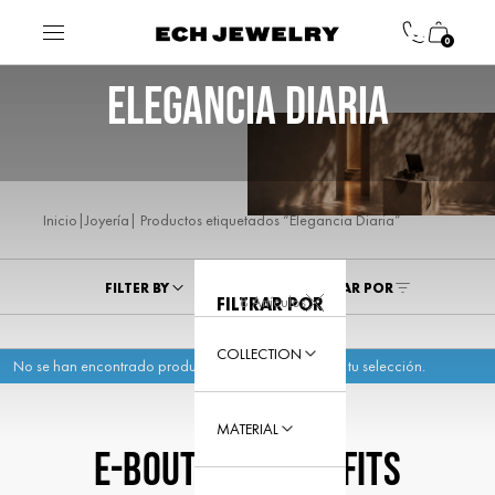
0
ELEGANCIA DIARIA
|
| Productos etiquetados “Elegancia Diaria”
Inicio
Joyería
FILTER BY
ORDENAR POR
8 Artículos
FILTRAR POR
COLLECTION
No se han encontrado productos que coincidan con tu selección.
MATERIAL
E-BOUTIQUE BENEFITS