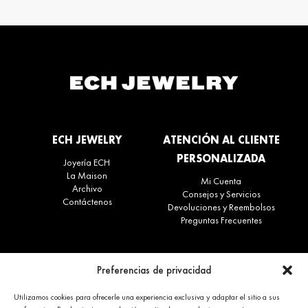
ECH JEWELRY
ATENCIÓN AL CLIENTE
PERSONALIZADA
Joyería ECH
La Maison
Mi Cuenta
Archivo
Consejos y Servicios
Contáctenos
Devoluciones y Reembolsos
Preguntas Frecuentes
CONTACTO
ACTUALIDADES
Preferencias de privacidad
+34 663 28 62 92
Suscríbete al boletín
Utilizamos cookies para ofrecerle una experiencia exclusiva y adaptar el sitio a sus
contact@echjewelry.com