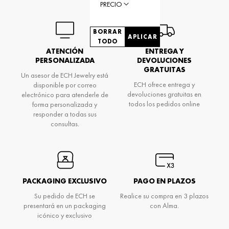
PRECIO
BORRAR
APLICAR
TODO
ATENCIÓN
ENTREGA Y
PERSONALIZADA
DEVOLUCIONES
GRATUITAS
Un asesor de ECH Jewelry está
ECH ofrece entrega y
disponible por correo
devoluciones gratuitas en
electrónico para atenderle de
todos los pedidos online
forma personalizada y
responder a todas sus
consultas.
PACKAGING EXCLUSIVO
PAGO EN PLAZOS
Su pedido de ECH se
Realice su compra en 3 plazos
presentará en un packaging
con Alma.
icónico y exclusivo