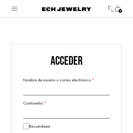
0
ACCEDER
Nombre de usuario o correo electrónico
*
Obligatorio
Contraseña
*
Obligatorio
Alternative:
Recuérdame