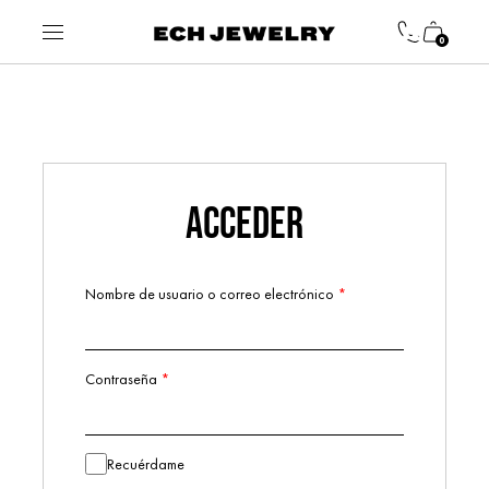
0
ACCEDER
Nombre de usuario o correo electrónico
*
Obligatorio
Contraseña
*
Obligatorio
Alternative:
Recuérdame