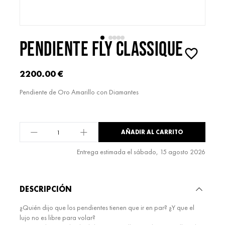
PENDIENTE FLY CLASSIQUE
2200.00
€
Pendiente de Oro Amarillo con Diamantes
Pendiente
AÑADIR AL CARRITO
Fly
Classique
Entrega estimada el sábado, 15 agosto 2026
cantidad
Alternative:
DESCRIPCIÓN
¿Quién dijo que los pendientes tienen que ir en par? ¿Y que el
lujo no es libre para volar?