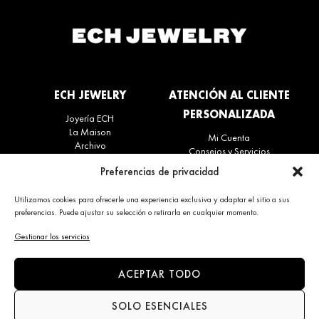
ECH JEWELRY
ATENCIÓN AL CLIENTE
PERSONALIZADA
Joyería ECH
La Maison
Mi Cuenta
Archivo
Consejos y Servicios
Contáctenos
Devoluciones y Reembolsos
Preferencias de privacidad
Preguntas Frecuentes
Utilizamos cookies para ofrecerle una experiencia exclusiva y adaptar el sitio a sus
preferencias. Puede ajustar su selección o retirarla en cualquier momento.
CONTACTO
ACTUALIDADES
Gestionar los servicios
+34 663 28 62 92
Suscríbete al boletín
contact@echjewelry.com
ACEPTAR TODO
SOLO ESENCIALES