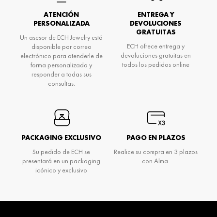
ATENCIÓN
ENTREGA Y
PERSONALIZADA
DEVOLUCIONES
GRATUITAS
Un asesor de ECH Jewelry está
ECH ofrece entrega y
disponible por correo
devoluciones gratuitas en
electrónico para atenderle de
todos los pedidos online
forma personalizada y
responder a todas sus
consultas.
PACKAGING EXCLUSIVO
PAGO EN PLAZOS
Su pedido de ECH se
Realice su compra en 3 plazos
presentará en un packaging
con Alma.
icónico y exclusivo
Don't miss anything and be the first to know
about Ech's news